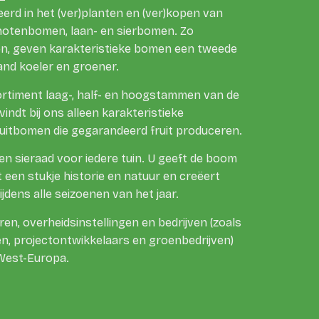
seerd in het (ver)planten en (ver)kopen van
 notenbomen, laan- en sierbomen. Zo
n, geven karakteristieke bomen een tweede
nd koeler en groener.
ortiment laag-, half- en hoogstammen van de
vindt bij ons alleen karakteristieke
itbomen die gegarandeerd fruit produceren.
een sieraad voor iedere tuin. U geeft de boom
 een stukje historie en natuur en creëert
ijdens alle seizoenen van het jaar.
eren, overheidsinstellingen en bedrijven (zoals
en, projectontwikkelaars en groenbedrijven)
West-Europa.