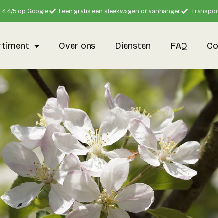
 4.4/5 op Google
Leen gratis een steekwagen of aanhanger
Transpor
rtiment
Over ons
Diensten
FAQ
Co