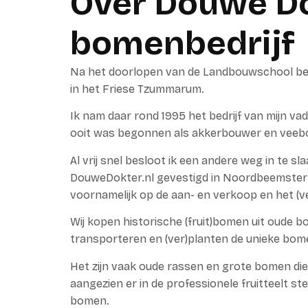
Over Douwe Do
bomenbedrijf
Na het doorlopen van de Landbouwschool begon
in het Friese Tzummarum.
Ik nam daar rond 1995 het bedrijf van mijn v
ooit was begonnen als akkerbouwer en veeb
Al vrij snel besloot ik een andere weg in te sla
DouweDokter.nl gevestigd in Noordbeemster 
voornamelijk op de aan- en verkoop en het (v
Wij kopen historische (fruit)bomen uit oude 
transporteren en (ver)planten de unieke bome
Het zijn vaak oude rassen en grote bomen di
aangezien er in de professionele fruitteelt st
bomen.