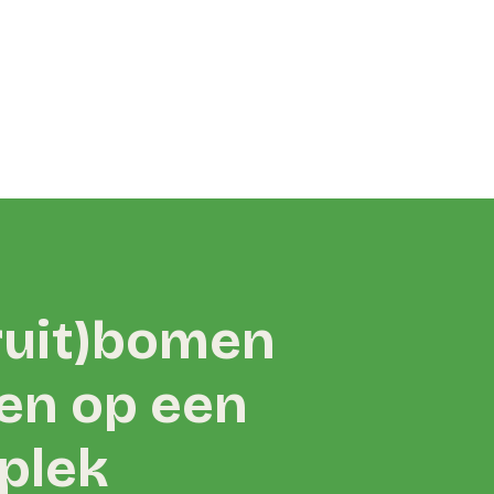
ruit)bomen
en op een
plek