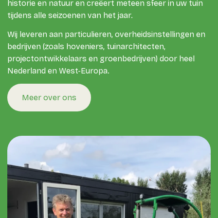
historie en natuur en creëert meteen sfeer in uw tuin
tijdens alle seizoenen van het jaar.
Wij leveren aan particulieren, overheidsinstellingen en
bedrijven (zoals hoveniers, tuinarchitecten,
projectontwikkelaars en groenbedrijven) door heel
Nederland en West-Europa.
Meer over ons