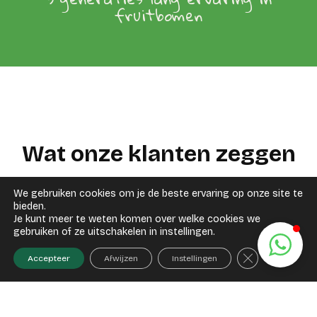
fruitbomen
Wat onze klanten zeggen
4,4/5 recensies op
We gebruiken cookies om je de beste ervaring op onze site te
bieden.
Je kunt meer te weten komen over welke cookies we
gebruiken of ze uitschakelen in instellingen.
Sluit AVG/GDP
Accepteer
Afwijzen
Instellingen
Mooie oude perenboom gekocht bij Douwe,