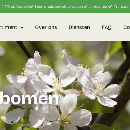
 4.4/5 op Google
Leen gratis een steekwagen of aanhanger
Transpor
rtiment
Over ons
Diensten
FAQ
Co
lbomen