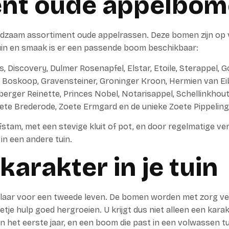
ent oude appelbo
ldzaam assortiment oude appelrassen. Deze bomen zijn op 
 tuin en smaak is er een passende boom beschikbaar:
, Discovery, Dulmer Rosenapfel, Elstar, Etoile, Sterappel, G
 Boskoop, Gravensteiner, Groninger Kroon, Hermien van Eib
sberger Reinette, Princes Nobel, Notarisappel, Schellinkhou
ete Brederode, Zoete Ermgard en de unieke Zoete Pippeling
lfstam, met een stevige kluit of pot, en door regelmatige ve
in een andere tuin.
 karakter in je tuin
klaar voor een tweede leven. De bomen worden met zorg ve
etje hulp goed hergroeien. U krijgt dus niet alleen een kara
in het eerste jaar, en een boom die past in een volwassen tu