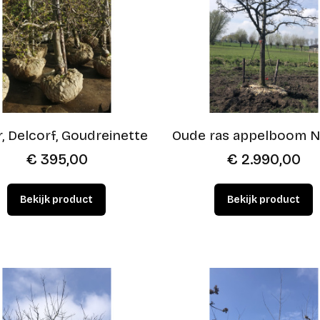
r, Delcorf, Goudreinette
Oude ras appelboom N
€
395,00
€
2.990,00