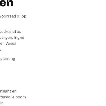
men
voorraad of op
oudreinette,
ergen, Ingrid
ter, Vanda
.
rplanting
rplant en
ktervolle boom,
in.