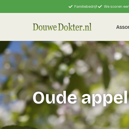
Familiebedrijf
We scoren een
Asso
Oude appe