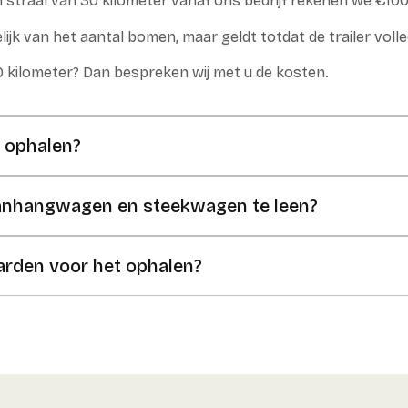
n straal van 30 kilometer vanaf ons bedrijf rekenen we €10
elijk van het aantal bomen, maar geldt totdat de trailer volle
30 kilometer? Dan bespreken wij met u de kosten.
f ophalen?
aanhangwagen en steekwagen te leen?
arden voor het ophalen?