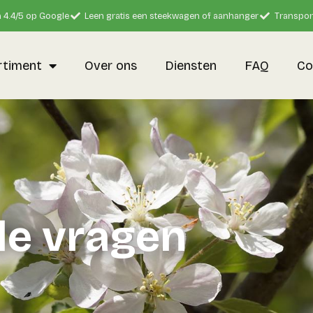
 4.4/5 op Google
Leen gratis een steekwagen of aanhanger
Transpor
rtiment
Over ons
Diensten
FAQ
Co
de vragen