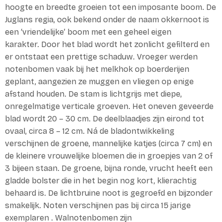
hoogte en breedte groeien tot een imposante boom. De
Juglans regia, ook bekend onder de naam okkernoot is
een ‘vriendelijke’ boom met een geheel eigen
karakter. Door het blad wordt het zonlicht gefilterd en
er ontstaat een prettige schaduw. Vroeger werden
notenbomen vaak bij het melkhok op boerderijen
geplant, aangezien ze muggen en vliegen op enige
afstand houden. De stam is lichtgrijs met diepe,
onregelmatige verticale groeven. Het oneven geveerde
blad wordt 20 – 30 cm. De deelblaadjes zijn eirond tot
ovaal, circa 8 – 12 cm. Ná de bladontwikkeling
verschijnen de groene, mannelijke katjes (circa 7 cm) en
de kleinere vrouwelijke bloemen die in groepjes van 2 of
3 bijeen staan. De groene, bijna ronde, vrucht heeft een
gladde bolster die in het begin nog kort, klierachtig
behaard is. De lichtbruine noot is gegroefd en bijzonder
smakelijk. Noten verschijnen pas bij circa 15 jarige
exemplaren . Walnotenbomen zijn