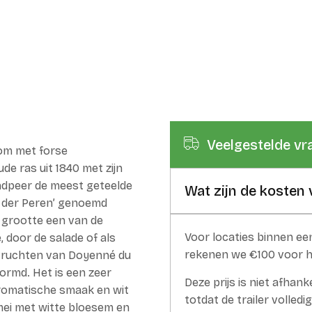
Veelgestelde vr
om met forse
de ras uit 1840 met zijn
ndpeer de meest geteelde
Wat zijn de kosten 
g der Peren’ genoemd
 grootte een van de
Voor locaties binnen een
, door de salade of als
rekenen we €100 voor h
 vruchten van Doyenné du
ormd. Het is een zeer
Deze prijs is niet afhan
romatische smaak en wit
totdat de trailer volledig
 mei met witte bloesem en