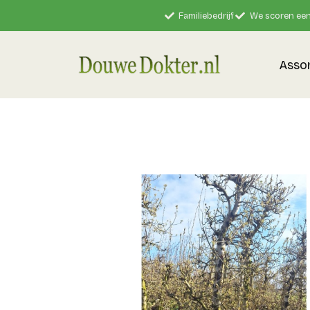
Familiebedrijf
We scoren een
Asso