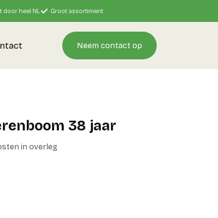
t door heel NL
Groot assortiment
ntact
Neem contact op
renboom 38 jaar
kosten in overleg