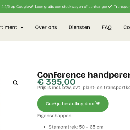
 4.4/5 op Google
Leen gratis een steekwagen of aanhanger
Transpor
rtiment
Over ons
Diensten
FAQ
Co
Conference handpere
€
395,00
Prijs is incl. btw, evt. plant- en transport
Geef je bestelling door
Eigenschappen:
Stamomtrek: 50 – 65 cm