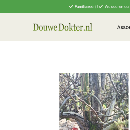
Familiebedrijf
We scoren een
Asso