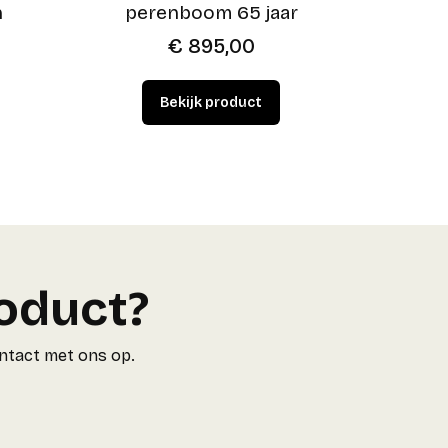
n
perenboom 65 jaar
€
895,00
roduct?
ontact met ons op.