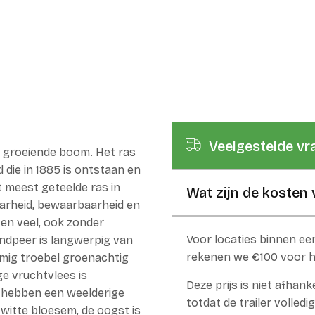
Veelgestelde vr
g groeiende boom. Het ras
 die in 1885 is ontstaan en
t meest geteelde ras in
Wat zijn de kosten 
aarheid, bewaarbaarheid en
 en veel, ook zonder
Voor locaties binnen een
andpeer is langwerpig van
rekenen we €100 voor h
rmig troebel groenachtig
ge vruchtvlees is
Deze prijs is niet afhan
 hebben een weelderige
totdat de trailer volledig
 witte bloesem, de oogst is