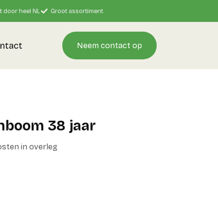
t door heel NL
Groot assortiment
ntact
Neem contact op
nboom 38 jaar
kosten in overleg